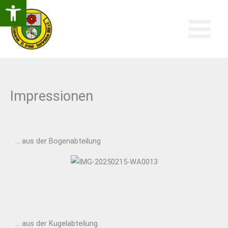
Open Toolbar
Zum
Inhalt
Springen
Impressionen
... aus der Bogenabteilung
... aus der Kugelabteilung